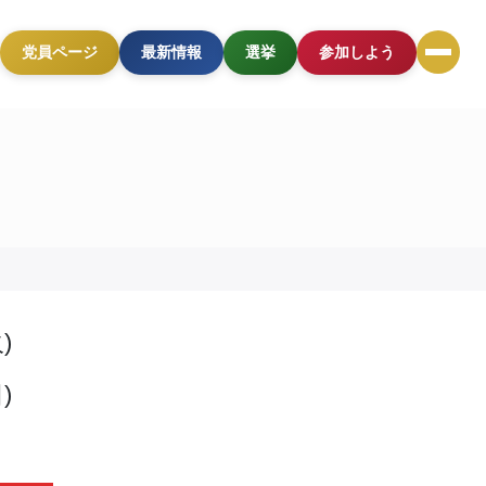
党員ページ
最新情報
選挙
参加しよう
火)
日)