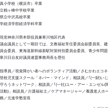
真小学校（横浜市）卒業
立鶴ヶ峰中学校卒業
県立中沢高校卒業
学経済学部経済学科卒業
現党神奈川県本部役員兼寒川地区代表
議会議員として一期目では、文教福祉常任委員会副委員長、建
員会委員、東海道新幹線新駅対策特別委員会委員、青少年問題
寒川日台友好議員連盟事務局長を歴任
指導員／視覚障がい者へのボランティア活動／さむかわエコネ
登校児支援スクール「ネバー・マインド」相談員／｢(一財)い
守ろうネットワーク」相談員／｢(一社)ユー・アー・エンゼル(
活動)」相談員／介護福祉士／ケアマネージャー／養護老人ホ
務／元進学塾室長