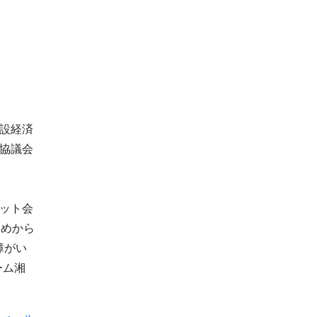
設経済
協議会
ット会
じめから
障がい
ーム湘