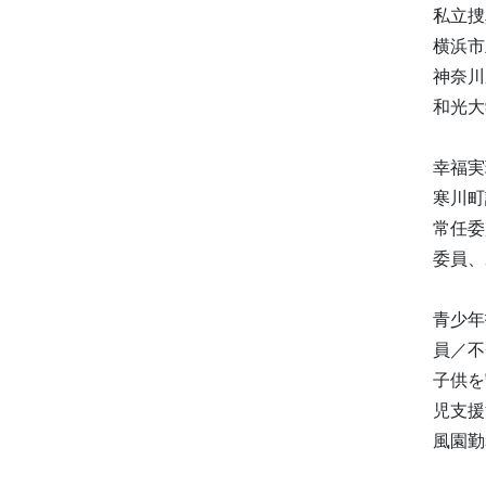
私立捜
横浜市
神奈川
和光大
幸福実
寒川町
常任委
委員、
青少年
員／不
子供を
児支援
風園勤