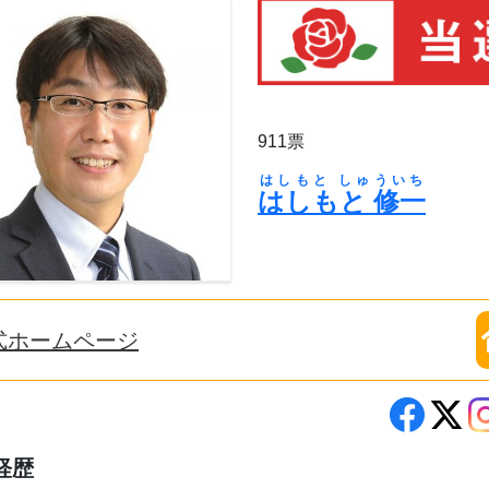
911票
はしもと しゅういち
はしもと 修一
式ホームページ
経歴