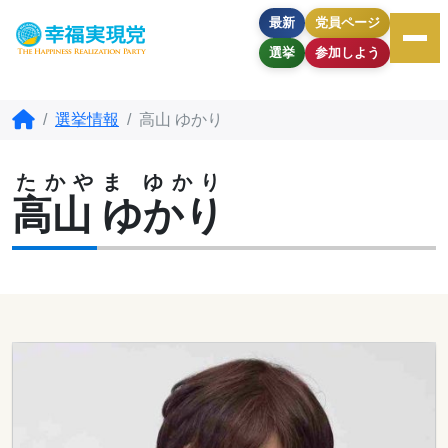
最新
党員ページ
選挙
参加しよう
選挙情報
高山 ゆかり
たかやま ゆかり
高山 ゆかり