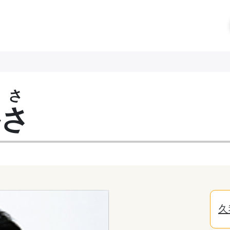
さ
かさ
久