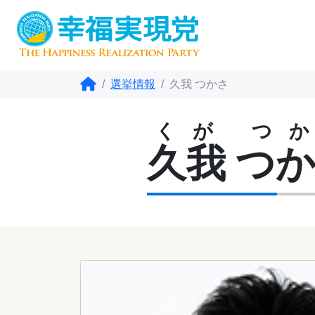
選挙情報
久我 つかさ
くが つか
久我 つ