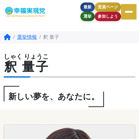
最新
党員ページ
選挙
参加しよう
選挙情報
釈 量子
しゃく りょうこ
釈 量子
新しい夢を、あなたに。