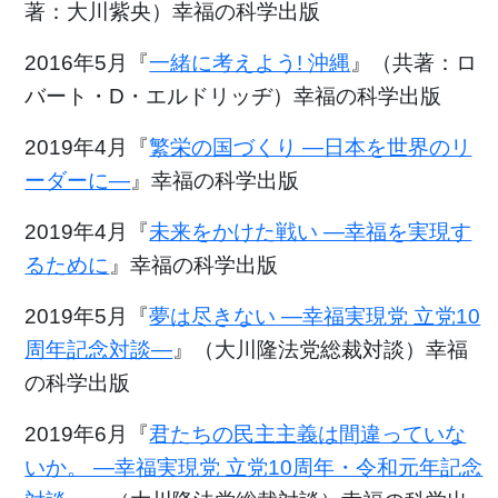
著：大川紫央）幸福の科学出版
2016年5月『
一緒に考えよう! 沖縄
』（共著：ロ
バート・D・エルドリッヂ）幸福の科学出版
2019年4月『
繁栄の国づくり ―日本を世界のリ
ーダーに―
』幸福の科学出版
2019年4月『
未来をかけた戦い ―幸福を実現す
るために
』幸福の科学出版
2019年5月『
夢は尽きない ―幸福実現党 立党10
周年記念対談―
』（大川隆法党総裁対談）幸福
の科学出版
2019年6月『
君たちの民主主義は間違っていな
いか。 ―幸福実現党 立党10周年・令和元年記念