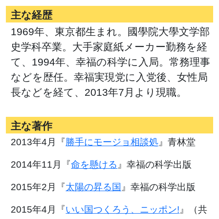
主な経歴
1969年、東京都生まれ。國學院大學文学部
史学科卒業。大手家庭紙メーカー勤務を経
て、1994年、幸福の科学に入局。常務理事
などを歴任。幸福実現党に入党後、女性局
長などを経て、2013年7月より現職。
主な著作
2013年4月『
勝手にモージョ相談処
』青林堂
2014年11月『
命を懸ける
』幸福の科学出版
2015年2月『
太陽の昇る国
』幸福の科学出版
2015年4月『
いい国つくろう、ニッポン!
』（共