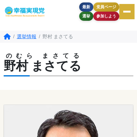
最新
党員ページ
選挙
参加しよう
選挙情報
野村 まさてる
のむら まさてる
野村 まさてる