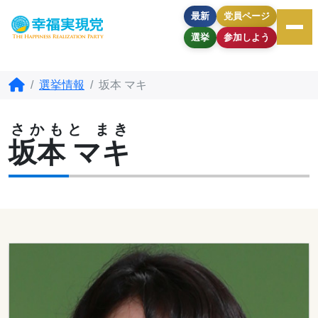
最新
党員ページ
選挙
参加しよう
選挙情報
坂本 マキ
さかもと まき
坂本 マキ