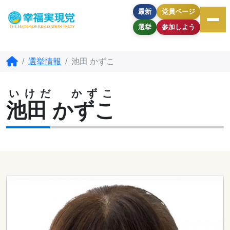
最新
党員ページ
選挙
参加しよう
選挙情報
池田 かずこ
いけだ かずこ
池田 かずこ