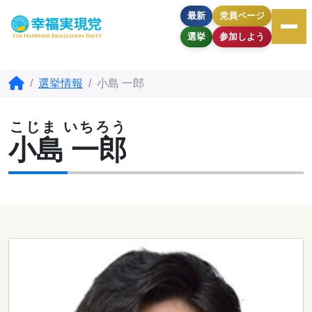
最新
党員ページ
選挙
参加しよう
選挙情報
小島 一郎
こじま いちろう
小島 一郎