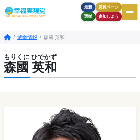
最新
党員ページ
選挙
参加しよう
選挙情報
森國 英和
もりくに ひでかず
森國 英和