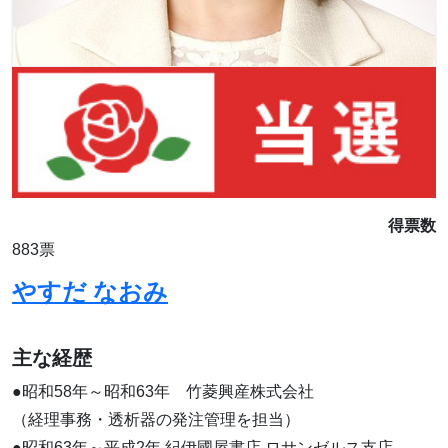
得票数
883票
やすだ なおみ
主な経歴
●昭和58年～昭和63年 竹菱興産株式会社
（経理事務・透析器の発注管理を担当）
●昭和63年～平成2年 紀伊國屋書店 ロサンゼルス支店