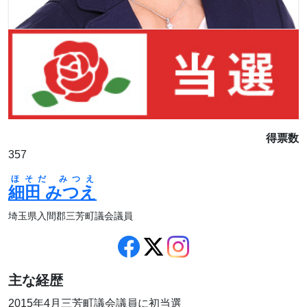
得票数
357
ほそだ みつえ
細田 みつえ
埼玉県入間郡三芳町議会議員
主な経歴
2015年4月三芳町議会議員に初当選