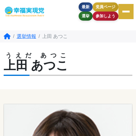
最新
党員ページ
選挙
参加しよう
選挙情報
上田 あつこ
うえだ あつこ
上田 あつこ